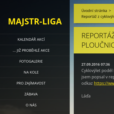
Úvodní stránka
>
Reportáž z cyklový
MAJSTR-LIGA
REPORTÁŽ
KALENDÁŘ AKCÍ
PLOUČNI
... JIŽ PROBĚHLÉ AKCE
FOTOGALERIE
27.09.2016 07:36
Cyklovýlet podél 
NA KOLE
jsem popsal v rep
odkaz
https://ww
PRO ZAJÍMAVOST
ZÁBAVA
Láďa
O NÁS