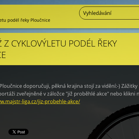
letu podél řeky Ploučnice
 Z CYKLOVÝLETU PODÉL ŘEKY
CE
Ploučnice doporučuji, pěkná krajina stojí za vidění:-) Zážitky
ortáži zveřejněné v záložce "již proběhlé akce" nebo klikni 
w.majstr-liga.cz/jiz-probehle-akce/