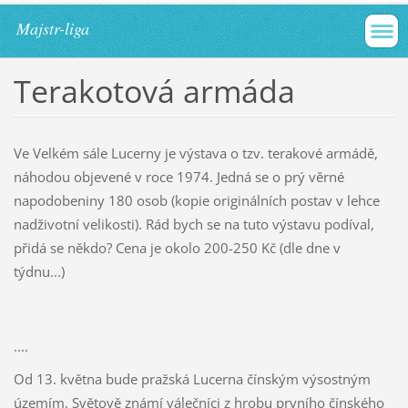
Majstr-liga
Terakotová armáda
Ve Velkém sále Lucerny je výstava o tzv. terakové armádě,
náhodou objevené v roce 1974. Jedná se o prý věrné
napodobeniny 180 osob (kopie originálních postav v lehce
nadživotní velikosti). Rád bych se na tuto výstavu podíval,
přidá se někdo? Cena je okolo 200-250 Kč (dle dne v
týdnu...)
....
Od 13. května bude pražská Lucerna čínským výsostným
územím. Světově známí válečníci z hrobu prvního čínského