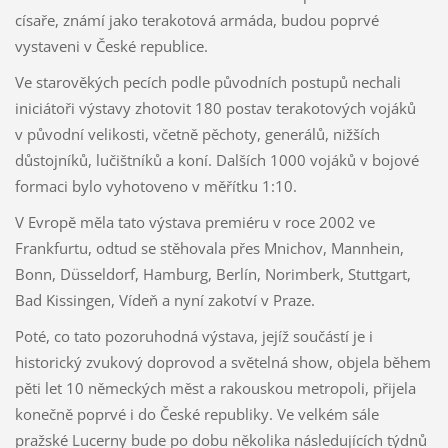
císaře, známí jako terakotová armáda, budou poprvé
vystaveni v České republice.
Ve starověkých pecích podle původních postupů nechali
iniciátoři výstavy zhotovit 180 postav terakotových vojáků
v původní velikosti, včetně pěchoty, generálů, nižších
důstojníků, lučištníků a koní. Dalších 1000 vojáků v bojové
formaci bylo vyhotoveno v měřítku 1:10.
V Evropě měla tato výstava premiéru v roce 2002 ve
Frankfurtu, odtud se stěhovala přes Mnichov, Mannhein,
Bonn, Düsseldorf, Hamburg, Berlín, Norimberk, Stuttgart,
Bad Kissingen, Vídeň a nyní zakotví v Praze.
Poté, co tato pozoruhodná výstava, jejíž součástí je i
historický zvukový doprovod a světelná show, objela během
pěti let 10 německých měst a rakouskou metropoli, přijela
konečně poprvé i do České republiky. Ve velkém sále
pražské Lucerny bude po dobu několika následujících týdnů