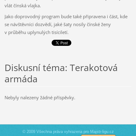
vlát čínská vlajka.
Jako doprovodný program bude také připravena i část, kde
se návštěvníci dozvědí, jaké šaty nosily čínské ženy
v průběhu uplynulých tisíciletí.
Diskusní téma: Terakotová
armáda
Nebyly nalezeny žádné příspěvky.
© 2009 Všechna práva vyhrazena pro Majstr-ligu.cz