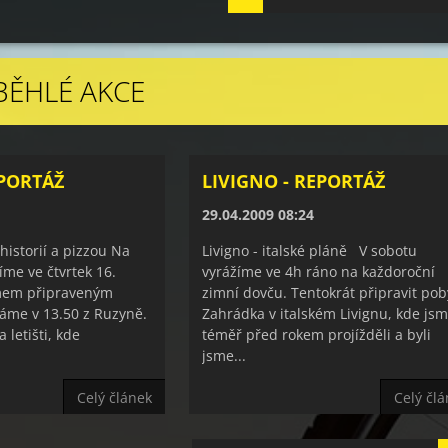
ROBĚHLÉ AKCE
EPORTÁŽ
LIVIGNO - REPORTÁŽ
29.04.2009 08:24
 historií a pizzou Na
Livigno - italské pláně V sobotu
íme ve čtvrtek 16.
vyrážíme ve 4h ráno na každoroční
mem připraveným
zimní dovču. Tentokrát připravit pob
táme v 13.50 z Ruzyně.
Zahrádka v italském Livignu, kde js
 letišti, kde
téměř před rokem projížděli a byli
jsme...
Celý článek
Celý čl