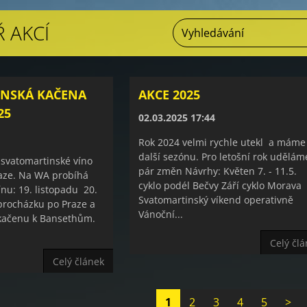
 AKCÍ
NSKÁ KAČENA
AKCE 2025
25
02.03.2025 17:44
Rok 2024 velmi rychle utekl a máme
další sezónu. Pro letošní rok udělám
 svatomartinské víno
pár změn Návrhy: Květen 7. - 11.5.
aze. Na WA probíhá
cyklo podél Bečvy Září cyklo Morava
nu: 19. listopadu 20.
Svatomartinský víkend operativně
procházku po Praze a
Vánoční...
kačenu k Bansethům.
Celý čl
Celý článek
1
2
3
4
5
>